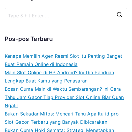
S
e
a
Pos-pos Terbaru
r
c
Kenapa Memilih Agen Resmi Slot Itu Penting Banget
h
Buat Pemain Online di Indonesia
f
Main Slot Online di HP Android? Ini Dia Panduan
o
Lengkap Buat Kamu yang Penasaran
r
Bosan Cuma Main di Waktu Sembarangan? Ini Cara
:
Tahu Jam Gacor Tiap Provider Slot Online Biar Cuan
Ngalir
Bukan Sekadar Mitos: Mencari Tahu Apa Itu id pro
Slot Gacor Terbaru yang Banyak Dibicarakan
Bukan Cuma Hoki Semata: Strategi Menetapkan