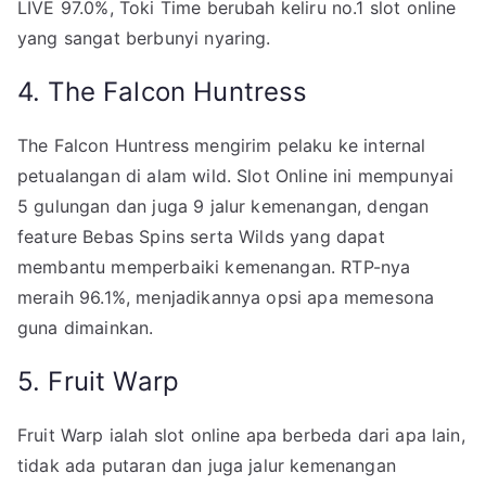
LIVE 97.0%, Toki Time berubah keliru no.1 slot online
yang sangat berbunyi nyaring.
4. The Falcon Huntress
The Falcon Huntress mengirim pelaku ke internal
petualangan di alam wild. Slot Online ini mempunyai
5 gulungan dan juga 9 jalur kemenangan, dengan
feature Bebas Spins serta Wilds yang dapat
membantu memperbaiki kemenangan. RTP-nya
meraih 96.1%, menjadikannya opsi apa memesona
guna dimainkan.
5. Fruit Warp
Fruit Warp ialah slot online apa berbeda dari apa lain,
tidak ada putaran dan juga jalur kemenangan