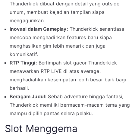
Thunderkick dibuat dengan detail yang outside
umum, membuat kejadian tampilan siapa
mengagumkan.
Inovasi dalam Gameplay:
Thunderkick senantiasa
mencoba menghadirkan features baru siapa
menghasilkan gim lebih menarik dan juga
komunikatif.
RTP Tinggi:
Berlimpah slot gacor Thunderkick
menawarkan RTP LIVE di atas average,
menghadiahkan kesempatan lebih besar baik bagi
berhasil.
Beragam Judul:
Sebab adventure hingga fantasi,
Thunderkick memiliki bermacam-macam tema yang
mampu dipilih pantas selera pelaku.
Slot Menggema