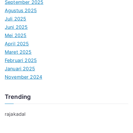
September 2025
Agustus 2025
Juli 2025
Juni 2025
Mei 2025
April 2025
Maret 2025
Februari 2025
Januari 2025
November 2024
Trending
rajakadal