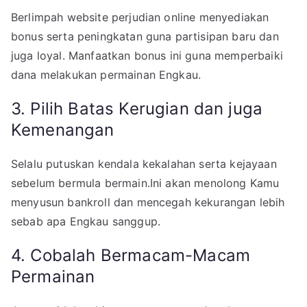
Berlimpah website perjudian online menyediakan
bonus serta peningkatan guna partisipan baru dan
juga loyal. Manfaatkan bonus ini guna memperbaiki
dana melakukan permainan Engkau.
3. Pilih Batas Kerugian dan juga
Kemenangan
Selalu putuskan kendala kekalahan serta kejayaan
sebelum bermula bermain.Ini akan menolong Kamu
menyusun bankroll dan mencegah kekurangan lebih
sebab apa Engkau sanggup.
4. Cobalah Bermacam-Macam
Permainan