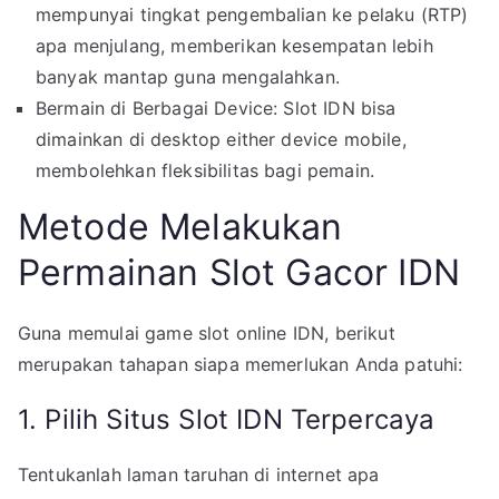
mempunyai tingkat pengembalian ke pelaku (RTP)
apa menjulang, memberikan kesempatan lebih
banyak mantap guna mengalahkan.
Bermain di Berbagai Device: Slot IDN bisa
dimainkan di desktop either device mobile,
membolehkan fleksibilitas bagi pemain.
Metode Melakukan
Permainan Slot Gacor IDN
Guna memulai game slot online IDN, berikut
merupakan tahapan siapa memerlukan Anda patuhi:
1. Pilih Situs Slot IDN Terpercaya
Tentukanlah laman taruhan di internet apa