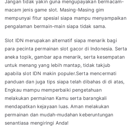
Jangan tidak yakin guna mengupayakan bermacam-
macam jenis game slot. Masing-Masing gim
mempunyai fitur spesial siapa mampu menyampaikan
pengalaman bermain-main siapa tidak sama.
Slot IDN merupakan alternatif siapa menarik bagi
para pecinta permainan slot gacor di Indonesia. Serta
aneka topik, gambar apa menarik, serta kesempatan
untuk menang yang lebih mantap, tidak takjub
apabila slot IDN makin populer.Serta mencermati
panduan dan juga tips siapa telah dibahas di di atas,
Engkau mampu memperbaiki pengetahuan
melakukan permainan Kamu serta barangkali
mendapatkan kejayaan luas. Aman melakukan
permainan dan mudah-mudahan keberuntungan
senantiasa mengiringi Anda!