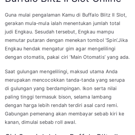
Guna mulai pengalaman Kamu di Buffalo Blitz II Slot,
gerakan mula-mula ialah menentukan jumlah total
judi Engkau. Sesudah tersebut, Engkau mampu
memutar putaran dengan menekan tombol ‘Spin’.Jika
Engkau hendak mengatur gim agar mengelilingi
dengan otomatis, pakai ciri ‘Main Otomatis’ yang ada.
Saat gulungan mengelilingi, maksud utama Anda
merupakan mencocokkan tanda-tanda yang serupa
di gulungan yang berdampingan. Ikon serta nilai
paling tinggi termasuk bison, selama lambang
dengan harga lebih rendah terdiri asal card remi.
Gabungan pemenang akan membayar sebab kiri ke
kanan, dimulai sebab roll awal.