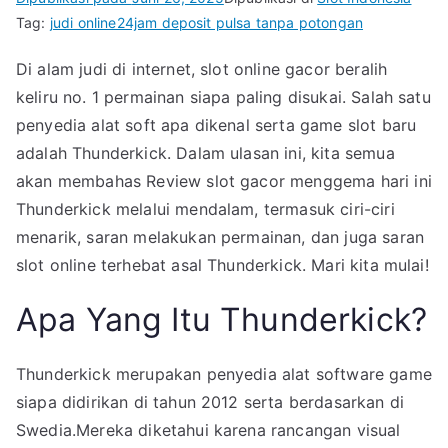
Tag:
judi online24jam deposit pulsa tanpa potongan
Di alam judi di internet, slot online gacor beralih
keliru no. 1 permainan siapa paling disukai. Salah satu
penyedia alat soft apa dikenal serta game slot baru
adalah Thunderkick. Dalam ulasan ini, kita semua
akan membahas Review slot gacor menggema hari ini
Thunderkick melalui mendalam, termasuk ciri-ciri
menarik, saran melakukan permainan, dan juga saran
slot online terhebat asal Thunderkick. Mari kita mulai!
Apa Yang Itu Thunderkick?
Thunderkick merupakan penyedia alat software game
siapa didirikan di tahun 2012 serta berdasarkan di
Swedia.Mereka diketahui karena rancangan visual