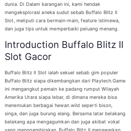
dunia. Di Dalam karangan ini, kami hendak
mengeksplorasi aneka sudut sebab Buffalo Blitz II
Slot, meliputi cara bermain-main, feature istimewa,
dan juga tips untuk memperbaiki peluang menang.
Introduction Buffalo Blitz II
Slot Gacor
Buffalo Blitz II Slot ialah sekuel sebab gim populer
Buffalo Blitz siapa dikembangkan dari Playtech.Game
ini mengangkut pemain ke padang rumput Wilayah
Amerika Utara siapa lebar, di dimana mereka bisa
menemukan berbagai hewan wild seperti bison,
singa, dan juga burung elang. Bersama latar belakang
belakang apa mengagumkan dan juga akibat vokal
yang menggembirakan, Buffalo Blitz II menawarkan