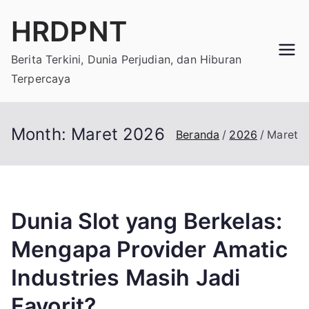
Loncat
HRDPNT
ke
konten
Berita Terkini, Dunia Perjudian, dan Hiburan
Terpercaya
Month:
Maret 2026
Beranda
2026
Maret
Dunia Slot yang Berkelas:
Mengapa Provider Amatic
Industries Masih Jadi
Favorit?