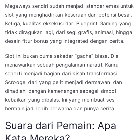
Megaways sendiri sudah menjadi standar emas untuk
slot yang menghadirkan keseruan dan potensi besar.
Ketiga, kualitas eksekusi dari Blueprint Gaming yang
tidak diragukan lagi, dari segi grafis, animasi, hingga
desain fitur bonus yang integrated dengan cerita.
Slot ini bukan cuma sekedar “gacha” biasa. Dia
menawarkan sebuah pengalaman naratif. Kamu
seperti menjadi bagian dari kisah transformasi
Scrooge, dari yang pelit menjadi dermawan, dan
dihadiahi dengan kemenangan sebagai simbol
kebaikan yang dibalas. Ini yang membuat sesi
bermain jadi lebih berwarna dan punya cerita.
Suara dari Pemain: Apa
Kata Mereka?