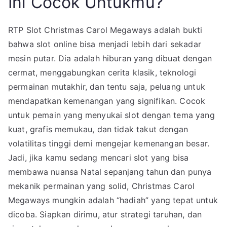
Ini Cocok Untukmu?
RTP Slot Christmas Carol Megaways adalah bukti
bahwa slot online bisa menjadi lebih dari sekadar
mesin putar. Dia adalah hiburan yang dibuat dengan
cermat, menggabungkan cerita klasik, teknologi
permainan mutakhir, dan tentu saja, peluang untuk
mendapatkan kemenangan yang signifikan. Cocok
untuk pemain yang menyukai slot dengan tema yang
kuat, grafis memukau, dan tidak takut dengan
volatilitas tinggi demi mengejar kemenangan besar.
Jadi, jika kamu sedang mencari slot yang bisa
membawa nuansa Natal sepanjang tahun dan punya
mekanik permainan yang solid, Christmas Carol
Megaways mungkin adalah “hadiah” yang tepat untuk
dicoba. Siapkan dirimu, atur strategi taruhan, dan