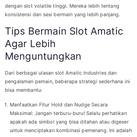
dengan slot volatile tinggi. Mereka lebih tentang
konsistensi dan sesi bermain yang lebih panjang.
Tips Bermain Slot Amatic
Agar Lebih
Menguntungkan
Dari berbagai ulasan slot Amatic Industries dan
pengalaman pemain, beberapa strategi sederhana ini
bisa membantu:
Manfaatkan Fitur Hold dan Nudge Secara
Maksimal: Jangan terburu-buru! Selalu perhatikan
apakah ada simbol yang bisa ditahan atau digeser
untuk menciptakan kombinasi pemenang. Ini adalah