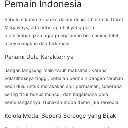
Pemain Indonesia
Sebelum kamu terjun ke dalam dunia Christmas Carol
Megaways, ada beberapa hal yang perlu
dipertimbangkan agar pengalaman bermainmu lebih
menyenangkan dan terkendali.
Pahami Dulu Karakternya
Jangan langsung main taruh maksimal. Karena
volatilitasnya tinggi, cobalah bermain dengan taruhan
kecil dulu untuk merasakan alur permainan, seberapa
sering fitur bonus muncul, dan bagaimana pola
kemenangannya. Gunakan mode demo jika tersedia.
Kelola Modal Seperti Scrooge yang Bijak