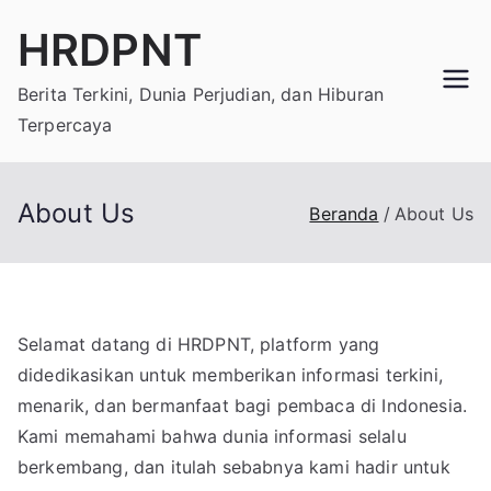
Loncat
HRDPNT
ke
konten
Berita Terkini, Dunia Perjudian, dan Hiburan
Terpercaya
About Us
Beranda
About Us
Selamat datang di HRDPNT, platform yang
didedikasikan untuk memberikan informasi terkini,
menarik, dan bermanfaat bagi pembaca di Indonesia.
Kami memahami bahwa dunia informasi selalu
berkembang, dan itulah sebabnya kami hadir untuk