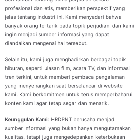
profesional dan etis, memberikan perspektif yang
jelas tentang industri ini. Kami menyadari bahwa
banyak orang tertarik pada topik perjudian, dan kami
ingin menjadi sumber informasi yang dapat
diandalkan mengenai hal tersebut.
Selain itu, kami juga menghadirkan berbagai topik
hiburan, seperti ulasan film, acara TV, dan informasi
tren terkini, untuk memberi pembaca pengalaman
yang menyenangkan saat berselancar di website
kami. Kami berkomitmen untuk terus memperbaharui
konten kami agar tetap segar dan menarik.
Keunggulan Kami:
HRDPNT berusaha menjadi
sumber informasi yang bukan hanya mengutamakan
kualitas, tetapi juga mengedepankan keterbukaan