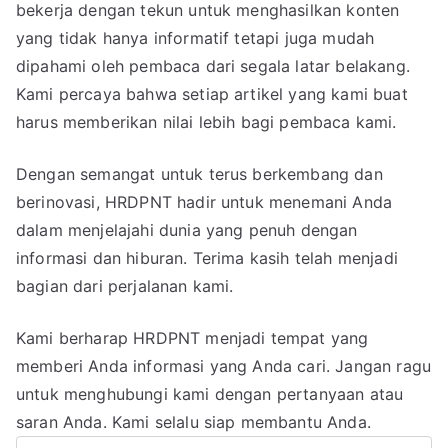
bekerja dengan tekun untuk menghasilkan konten
yang tidak hanya informatif tetapi juga mudah
dipahami oleh pembaca dari segala latar belakang.
Kami percaya bahwa setiap artikel yang kami buat
harus memberikan nilai lebih bagi pembaca kami.
Dengan semangat untuk terus berkembang dan
berinovasi, HRDPNT hadir untuk menemani Anda
dalam menjelajahi dunia yang penuh dengan
informasi dan hiburan. Terima kasih telah menjadi
bagian dari perjalanan kami.
Kami berharap HRDPNT menjadi tempat yang
memberi Anda informasi yang Anda cari. Jangan ragu
untuk menghubungi kami dengan pertanyaan atau
saran Anda. Kami selalu siap membantu Anda.