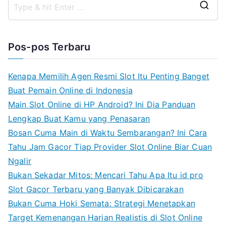
S
e
a
Pos-pos Terbaru
r
c
Kenapa Memilih Agen Resmi Slot Itu Penting Banget
h
Buat Pemain Online di Indonesia
f
Main Slot Online di HP Android? Ini Dia Panduan
o
Lengkap Buat Kamu yang Penasaran
r
Bosan Cuma Main di Waktu Sembarangan? Ini Cara
:
Tahu Jam Gacor Tiap Provider Slot Online Biar Cuan
Ngalir
Bukan Sekadar Mitos: Mencari Tahu Apa Itu id pro
Slot Gacor Terbaru yang Banyak Dibicarakan
Bukan Cuma Hoki Semata: Strategi Menetapkan
Target Kemenangan Harian Realistis di Slot Online