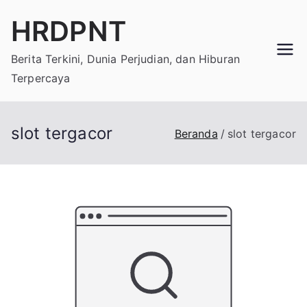
Loncat
HRDPNT
ke
konten
Berita Terkini, Dunia Perjudian, dan Hiburan
Terpercaya
slot tergacor
Beranda
slot tergacor