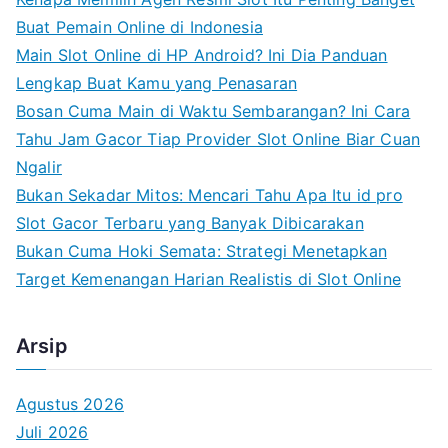
h
Buat Pemain Online di Indonesia
f
Main Slot Online di HP Android? Ini Dia Panduan
o
Lengkap Buat Kamu yang Penasaran
r
Bosan Cuma Main di Waktu Sembarangan? Ini Cara
:
Tahu Jam Gacor Tiap Provider Slot Online Biar Cuan
Ngalir
Bukan Sekadar Mitos: Mencari Tahu Apa Itu id pro
Slot Gacor Terbaru yang Banyak Dibicarakan
Bukan Cuma Hoki Semata: Strategi Menetapkan
Target Kemenangan Harian Realistis di Slot Online
Arsip
Agustus 2026
Juli 2026