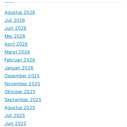
Agustus 2026
Juli 2026
Juni 2026
Mei 2026
April 2026
Maret 2026
Februari 2026
Januari 2026
Desember 2025
November 2025
Oktober 2025
September 2025
Agustus 2025
Juli 2025
Juni 2025