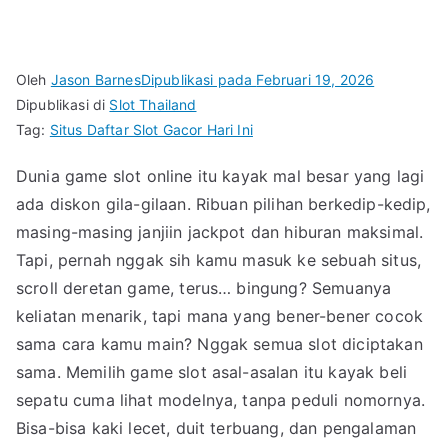
Oleh
Jason Barnes
Dipublikasi pada
Februari 19, 2026
Dipublikasi di
Slot Thailand
Tag:
Situs Daftar Slot Gacor Hari Ini
Dunia game slot online itu kayak mal besar yang lagi
ada diskon gila-gilaan. Ribuan pilihan berkedip-kedip,
masing-masing janjiin jackpot dan hiburan maksimal.
Tapi, pernah nggak sih kamu masuk ke sebuah situs,
scroll deretan game, terus… bingung? Semuanya
keliatan menarik, tapi mana yang bener-bener cocok
sama cara kamu main? Nggak semua slot diciptakan
sama. Memilih game slot asal-asalan itu kayak beli
sepatu cuma lihat modelnya, tanpa peduli nomornya.
Bisa-bisa kaki lecet, duit terbuang, dan pengalaman