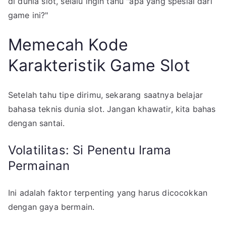
di dunia slot, selalu ingin tahu "apa yang spesial dari
game ini?"
Memecah Kode
Karakteristik Game Slot
Setelah tahu tipe dirimu, sekarang saatnya belajar
bahasa teknis dunia slot. Jangan khawatir, kita bahas
dengan santai.
Volatilitas: Si Penentu Irama
Permainan
Ini adalah faktor terpenting yang harus dicocokkan
dengan gaya bermain.