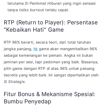
terutama
Si Penikmat Hiburan
yang ingin sensasi
tanpa risiko burnout terlalu cepat.
RTP (Return to Player): Persentase
"Kebaikan Hati" Game
RTP 96% berarti, secara teori, dari total taruhan
jangka panjang,
hk
game akan mengembalikan 96%
sebagai kemenangan ke pemain. Angka ini bukan
jaminan per sesi, tapi pedoman yang baik. Biasanya,
pilih game dengan RTP di atas 96% untuk peluang
teoretis yang lebih baik. Ini sangat diperhatikan oleh
Si Strategis
.
Fitur Bonus & Mekanisme Spesial:
Bumbu Penyedap