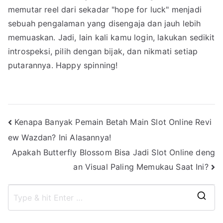
memutar reel dari sekadar "hope for luck" menjadi
sebuah pengalaman yang disengaja dan jauh lebih
memuaskan. Jadi, lain kali kamu login, lakukan sedikit
introspeksi, pilih dengan bijak, dan nikmati setiap
putarannya. Happy spinning!
Navigasi
Kenapa Banyak Pemain Betah Main Slot Online Revi
ew Wazdan? Ini Alasannya!
pos
Apakah Butterfly Blossom Bisa Jadi Slot Online deng
an Visual Paling Memukau Saat Ini?
S
e