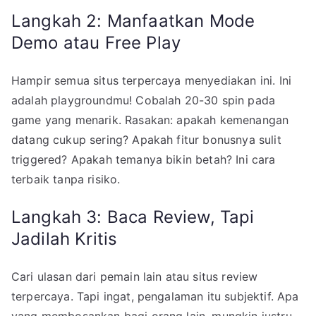
Langkah 2: Manfaatkan Mode
Demo atau Free Play
Hampir semua situs terpercaya menyediakan ini. Ini
adalah playgroundmu! Cobalah 20-30 spin pada
game yang menarik. Rasakan: apakah kemenangan
datang cukup sering? Apakah fitur bonusnya sulit
triggered? Apakah temanya bikin betah? Ini cara
terbaik tanpa risiko.
Langkah 3: Baca Review, Tapi
Jadilah Kritis
Cari ulasan dari pemain lain atau situs review
terpercaya. Tapi ingat, pengalaman itu subjektif. Apa