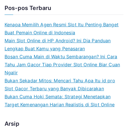
a
Pos-pos Terbaru
r
c
Kenapa Memilih Agen Resmi Slot Itu Penting Banget
h
Buat Pemain Online di Indonesia
f
Main Slot Online di HP Android? Ini Dia Panduan
o
Lengkap Buat Kamu yang Penasaran
r
Bosan Cuma Main di Waktu Sembarangan? Ini Cara
:
Tahu Jam Gacor Tiap Provider Slot Online Biar Cuan
Ngalir
Bukan Sekadar Mitos: Mencari Tahu Apa Itu id pro
Slot Gacor Terbaru yang Banyak Dibicarakan
Bukan Cuma Hoki Semata: Strategi Menetapkan
Target Kemenangan Harian Realistis di Slot Online
Arsip