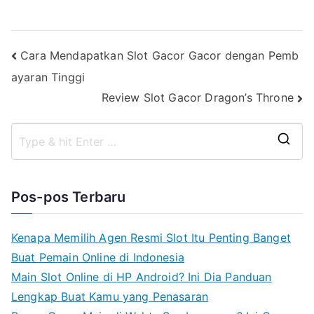
Navigasi
Cara Mendapatkan Slot Gacor Gacor dengan Pemb
ayaran Tinggi
pos
Review Slot Gacor Dragon’s Throne
S
e
a
Pos-pos Terbaru
r
c
Kenapa Memilih Agen Resmi Slot Itu Penting Banget
h
Buat Pemain Online di Indonesia
f
Main Slot Online di HP Android? Ini Dia Panduan
o
Lengkap Buat Kamu yang Penasaran
r