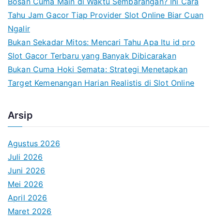
Bosan Cuma Main di Waktu Sembarangan? Ini Cara
:
Tahu Jam Gacor Tiap Provider Slot Online Biar Cuan
Ngalir
Bukan Sekadar Mitos: Mencari Tahu Apa Itu id pro
Slot Gacor Terbaru yang Banyak Dibicarakan
Bukan Cuma Hoki Semata: Strategi Menetapkan
Target Kemenangan Harian Realistis di Slot Online
Arsip
Agustus 2026
Juli 2026
Juni 2026
Mei 2026
April 2026
Maret 2026