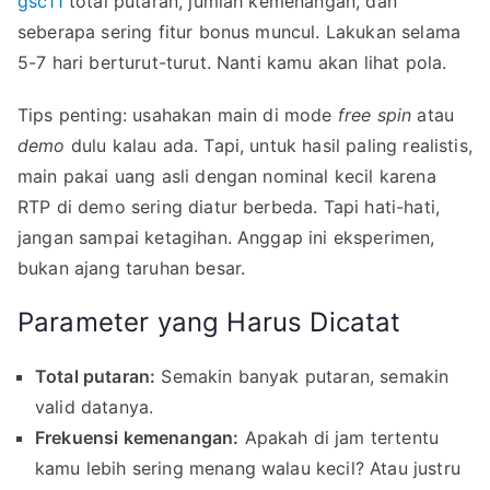
gsc11
total putaran, jumlah kemenangan, dan
seberapa sering fitur bonus muncul. Lakukan selama
5-7 hari berturut-turut. Nanti kamu akan lihat pola.
Tips penting: usahakan main di mode
free spin
atau
demo
dulu kalau ada. Tapi, untuk hasil paling realistis,
main pakai uang asli dengan nominal kecil karena
RTP di demo sering diatur berbeda. Tapi hati-hati,
jangan sampai ketagihan. Anggap ini eksperimen,
bukan ajang taruhan besar.
Parameter yang Harus Dicatat
Total putaran:
Semakin banyak putaran, semakin
valid datanya.
Frekuensi kemenangan:
Apakah di jam tertentu
kamu lebih sering menang walau kecil? Atau justru