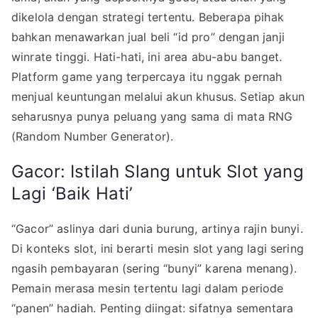
dikelola dengan strategi tertentu. Beberapa pihak
bahkan menawarkan jual beli “id pro” dengan janji
winrate tinggi. Hati-hati, ini area abu-abu banget.
Platform game yang terpercaya itu nggak pernah
menjual keuntungan melalui akun khusus. Setiap akun
seharusnya punya peluang yang sama di mata RNG
(Random Number Generator).
Gacor: Istilah Slang untuk Slot yang
Lagi ‘Baik Hati’
“Gacor” aslinya dari dunia burung, artinya rajin bunyi.
Di konteks slot, ini berarti mesin slot yang lagi sering
ngasih pembayaran (sering “bunyi” karena menang).
Pemain merasa mesin tertentu lagi dalam periode
“panen” hadiah. Penting diingat: sifatnya sementara