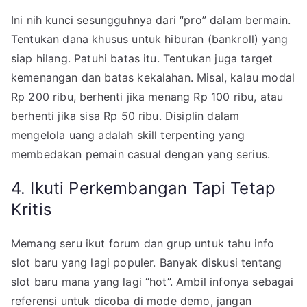
Ini nih kunci sesungguhnya dari “pro” dalam bermain.
Tentukan dana khusus untuk hiburan (bankroll) yang
siap hilang. Patuhi batas itu. Tentukan juga target
kemenangan dan batas kekalahan. Misal, kalau modal
Rp 200 ribu, berhenti jika menang Rp 100 ribu, atau
berhenti jika sisa Rp 50 ribu. Disiplin dalam
mengelola uang adalah skill terpenting yang
membedakan pemain casual dengan yang serius.
4. Ikuti Perkembangan Tapi Tetap
Kritis
Memang seru ikut forum dan grup untuk tahu info
slot baru yang lagi populer. Banyak diskusi tentang
slot baru mana yang lagi “hot”. Ambil infonya sebagai
referensi untuk dicoba di mode demo, jangan