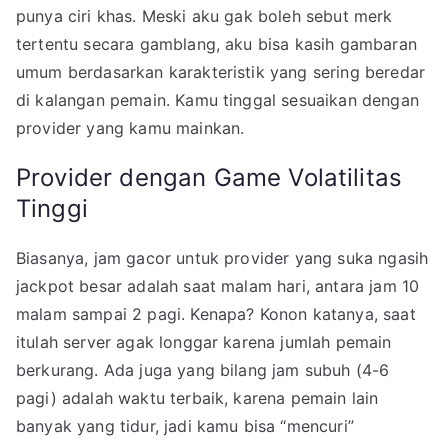
punya ciri khas. Meski aku gak boleh sebut merk
tertentu secara gamblang, aku bisa kasih gambaran
umum berdasarkan karakteristik yang sering beredar
di kalangan pemain. Kamu tinggal sesuaikan dengan
provider yang kamu mainkan.
Provider dengan Game Volatilitas
Tinggi
Biasanya, jam gacor untuk provider yang suka ngasih
jackpot besar adalah saat malam hari, antara jam 10
malam sampai 2 pagi. Kenapa? Konon katanya, saat
itulah server agak longgar karena jumlah pemain
berkurang. Ada juga yang bilang jam subuh (4-6
pagi) adalah waktu terbaik, karena pemain lain
banyak yang tidur, jadi kamu bisa “mencuri”