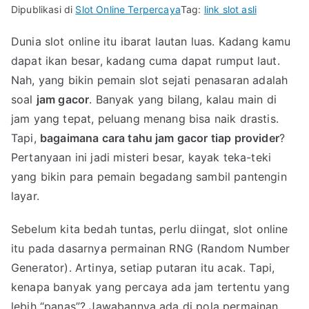
Dipublikasi di
Slot Online Terpercaya
Tag:
link slot asli
Dunia slot online itu ibarat lautan luas. Kadang kamu
dapat ikan besar, kadang cuma dapat rumput laut.
Nah, yang bikin pemain slot sejati penasaran adalah
soal
jam gacor
. Banyak yang bilang, kalau main di
jam yang tepat, peluang menang bisa naik drastis.
Tapi,
bagaimana cara tahu jam gacor tiap provider
?
Pertanyaan ini jadi misteri besar, kayak teka-teki
yang bikin para pemain begadang sambil pantengin
layar.
Sebelum kita bedah tuntas, perlu diingat, slot online
itu pada dasarnya permainan RNG (Random Number
Generator). Artinya, setiap putaran itu acak. Tapi,
kenapa banyak yang percaya ada jam tertentu yang
lebih “panas”? Jawabannya ada di pola permainan,