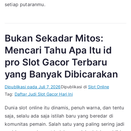
setiap putaranmu.
Bukan Sekadar Mitos:
Mencari Tahu Apa Itu id
pro Slot Gacor Terbaru
yang Banyak Dibicarakan
Dipublikasi pada
Juli 7, 2026
Dipublikasi di
Slot Online
Tag:
Daftar Judi Slot Gacor Hari Ini
Dunia slot online itu dinamis, penuh warna, dan tentu
saja, selalu ada saja istilah baru yang beredar di
komunitas pemain. Salah satu yang paling sering jadi