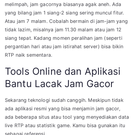
melimpah, jam gacornya biasanya agak aneh. Ada
yang bilang jam 1 siang-2 siang sering muncul fitur.
Atau jam 7 malam. Cobalah bermain di jam-jam yang
tidak lazim, misalnya jam 11.30 malam atau jam 12
siang tepat. Kadang momen peralihan jam (seperti
pergantian hari atau jam istirahat server) bisa bikin
RTP naik sementara.
Tools Online dan Aplikasi
Bantu Lacak Jam Gacor
Sekarang teknologi sudah canggih. Meskipun tidak
ada aplikasi resmi yang bisa menjamin jam gacor,
ada beberapa situs atau tool yang menyediakan data
live RTP atau statistik game. Kamu bisa gunakan itu
sebagai referensi.