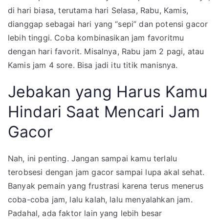
di hari biasa, terutama hari Selasa, Rabu, Kamis,
dianggap sebagai hari yang “sepi” dan potensi gacor
lebih tinggi. Coba kombinasikan jam favoritmu
dengan hari favorit. Misalnya, Rabu jam 2 pagi, atau
Kamis jam 4 sore. Bisa jadi itu titik manisnya.
Jebakan yang Harus Kamu
Hindari Saat Mencari Jam
Gacor
Nah, ini penting. Jangan sampai kamu terlalu
terobsesi dengan jam gacor sampai lupa akal sehat.
Banyak pemain yang frustrasi karena terus menerus
coba-coba jam, lalu kalah, lalu menyalahkan jam.
Padahal, ada faktor lain yang lebih besar