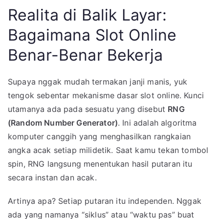
Realita di Balik Layar:
Bagaimana Slot Online
Benar-Benar Bekerja
Supaya nggak mudah termakan janji manis, yuk
tengok sebentar mekanisme dasar slot online. Kunci
utamanya ada pada sesuatu yang disebut
RNG
(Random Number Generator)
. Ini adalah algoritma
komputer canggih yang menghasilkan rangkaian
angka acak setiap milidetik. Saat kamu tekan tombol
spin, RNG langsung menentukan hasil putaran itu
secara instan dan acak.
Artinya apa? Setiap putaran itu independen. Nggak
ada yang namanya “siklus” atau “waktu pas” buat