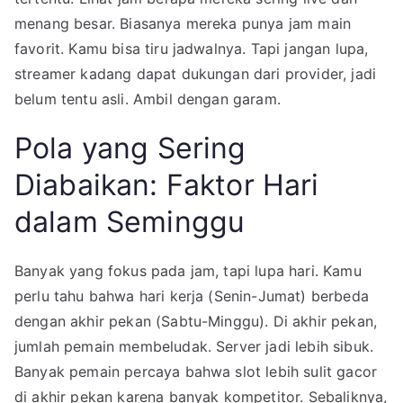
menang besar. Biasanya mereka punya jam main
favorit. Kamu bisa tiru jadwalnya. Tapi jangan lupa,
streamer kadang dapat dukungan dari provider, jadi
belum tentu asli. Ambil dengan garam.
Pola yang Sering
Diabaikan: Faktor Hari
dalam Seminggu
Banyak yang fokus pada jam, tapi lupa hari. Kamu
perlu tahu bahwa hari kerja (Senin-Jumat) berbeda
dengan akhir pekan (Sabtu-Minggu). Di akhir pekan,
jumlah pemain membeludak. Server jadi lebih sibuk.
Banyak pemain percaya bahwa slot lebih sulit gacor
di akhir pekan karena banyak kompetitor. Sebaliknya,