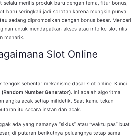
t selalu merilis produk baru dengan tema, fitur bonus,
t baru seringkali jadi sorotan karena mungkin punya
atau sedang dipromosikan dengan bonus besar. Mencari
nginan untuk mendapatkan akses atau info ke slot rilis
n menarik.
 Bagaimana Slot Online
 tengok sebentar mekanisme dasar slot online. Kunci
 (Random Number Generator)
. Ini adalah algoritma
 angka acak setiap milidetik. Saat kamu tekan
taran itu secara instan dan acak.
Nggak ada yang namanya “siklus” atau “waktu pas” buat
esar, di putaran berikutnya peluangnya tetap sama