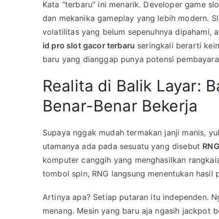
Kata “terbaru” ini menarik. Developer game slo
dan mekanika gameplay yang lebih modern. Slo
volatilitas yang belum sepenuhnya dipahami, 
id pro slot gacor terbaru
seringkali berarti kei
baru yang dianggap punya potensi pembayara
Realita di Balik Layar:
Benar-Benar Bekerja
Supaya nggak mudah termakan janji manis, yuk
utamanya ada pada sesuatu yang disebut
RNG
komputer canggih yang menghasilkan rangkaian
tombol spin, RNG langsung menentukan hasil pu
Artinya apa? Setiap putaran itu independen. 
menang. Mesin yang baru aja ngasih jackpot b