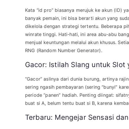
Kata “id pro” biasanya merujuk ke akun (ID) y
banyak pemain, ini bisa berarti akun yang su
dikelola dengan strategi tertentu. Beberapa pi
winrate tinggi. Hati-hati, ini area abu-abu ba
menjual keuntungan melalui akun khusus. Set
RNG (Random Number Generator).
Gacor: Istilah Slang untuk Slot 
“Gacor” aslinya dari dunia burung, artinya rajin
sering ngasih pembayaran (sering “bunyi” kar
periode “panen” hadiah. Penting diingat: sifat
buat si A, belum tentu buat si B, karena kemba
Terbaru: Mengejar Sensasi dan 