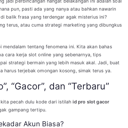
ng jadi perbincangan hangat belakangan ini adalah soal
 mana pun, pasti ada yang nanya atau bahkan nawarin
 di balik frasa yang terdengar agak misterius ini?
g terus, atau cuma strategi marketing yang dibungkus
tapi mendalam tentang fenomena ini. Kita akan bahas
na cara kerja slot online yang sebenarnya, tips
ai strategi bermain yang lebih masuk akal. Jadi, buat
 harus terjebak omongan kosong, simak terus ya.
”, “Gacor”, dan “Terbaru”
ita pecah dulu kode dari istilah
id pro slot gacor
gak gampang tertipu.
Sekadar Akun Biasa?