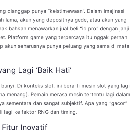
ang dianggap punya “keistimewaan”. Dalam imajinasi
dah lama, akun yang depositnya gede, atau akun yang
hak bahkan menawarkan jual beli “id pro” dengan janji
nget. Platform game yang terpercaya itu nggak pernah
iap akun seharusnya punya peluang yang sama di mata
yang Lagi ‘Baik Hati’
 bunyi. Di konteks slot, ini berarti mesin slot yang lagi
ena menang). Pemain merasa mesin tertentu lagi dalam
nya sementara dan sangat subjektif. Apa yang “gacor”
li lagi ke faktor RNG dan timing.
Fitur Inovatif