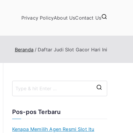
Privacy Policy
About Us
Contact Us
Beranda
Daftar Judi Slot Gacor Hari Ini
S
e
a
Pos-pos Terbaru
r
c
Kenapa Memilih Agen Resmi Slot Itu