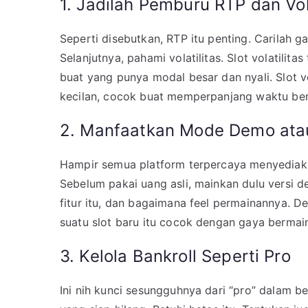
1. Jadilah Pemburu RTP dan Vola
Seperti disebutkan, RTP itu penting. Carilah 
Selanjutnya, pahami volatilitas. Slot volatili
buat yang punya modal besar dan nyali. Slot v
kecilan, cocok buat memperpanjang waktu berm
2. Manfaatkan Mode Demo atau
Hampir semua platform terpercaya menyediaka
Sebelum pakai uang asli, mainkan dulu versi de
fitur itu, dan bagaimana feel permainannya. De
suatu slot baru itu cocok dengan gaya bermai
3. Kelola Bankroll Seperti Pro
Ini nih kunci sesungguhnya dari “pro” dalam b