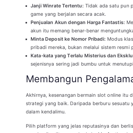
Janji Winrate Tertentu:
Tidak ada satu pun 
game yang berjalan secara acak.
Penjualan Akun dengan Harga Fantastis:
Men
akun itu memang benar-benar menguntungk
Minta Deposit ke Nomor Pribadi:
Modus klasi
pribadi mereka, bukan melalui sistem resmi 
Kata-kata yang Terlalu Misterius dan Eksklu
sejenisnya sering jadi bumbu untuk menutupi
Membangun Pengalaman
Akhirnya, kesenangan bermain slot online itu d
strategi yang baik. Daripada berburu sesuatu 
dalam kendalimu.
Pilih platform yang jelas reputasinya dan berl