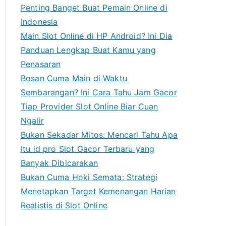
h
Penting Banget Buat Pemain Online di
f
Indonesia
o
Main Slot Online di HP Android? Ini Dia
r
Panduan Lengkap Buat Kamu yang
:
Penasaran
Bosan Cuma Main di Waktu
Sembarangan? Ini Cara Tahu Jam Gacor
Tiap Provider Slot Online Biar Cuan
Ngalir
Bukan Sekadar Mitos: Mencari Tahu Apa
Itu id pro Slot Gacor Terbaru yang
Banyak Dibicarakan
Bukan Cuma Hoki Semata: Strategi
Menetapkan Target Kemenangan Harian
Realistis di Slot Online