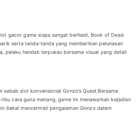
ot gacor game siapa sangat berhasil, Book of Dead.
narik serta tanda-tanda yang memberikan pelunasan
a, pelaku hendak terpukau bersama visual yang detail
ni sebab slot konvensional Gonzo’s Quest.Bersama
ibu cara guna menang, game ini menawarkan kejadian
main bakal mencermati pengalaman Gonzo dalam