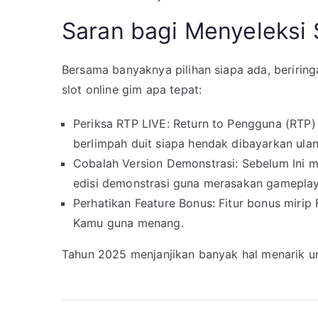
Saran bagi Menyeleksi 
Bersama banyaknya pilihan siapa ada, beririn
slot online gim apa tepat:
Periksa RTP LIVE: Return to Pengguna (RTP)
berlimpah duit siapa hendak dibayarkan ulan
Cobalah Version Demonstrasi: Sebelum Ini 
edisi demonstrasi guna merasakan gameplay s
Perhatikan Feature Bonus: Fitur bonus mirip
Kamu guna menang.
Tahun 2025 menjanjikan banyak hal menarik un