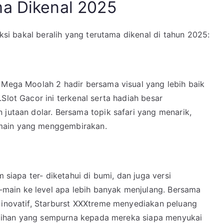
ma Dikenal 2025
iksi bakal beralih yang terutama dikenal di tahun 2025:
, Mega Moolah 2 hadir bersama visual yang lebih baik
Slot Gacor ini terkenal serta hadiah besar
 jutaan dolar. Bersama topik safari yang menarik,
main yang menggembirakan.
m siapa ter- diketahui di bumi, dan juga versi
ain ke level apa lebih banyak menjulang. Bersama
a inovatif, Starburst XXXtreme menyediakan peluang
 pilihan yang sempurna kepada mereka siapa menyukai