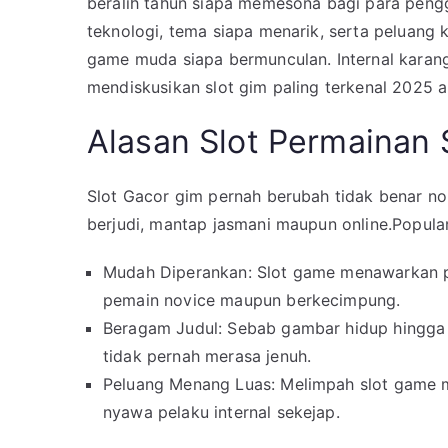
beralih tahun siapa memesona bagi para peng
teknologi, tema siapa menarik, serta peluan
game muda siapa bermunculan. Internal karang
mendiskusikan slot gim paling terkenal 2025 
Alasan Slot Permainan S
Slot Gacor gim pernah berubah tidak benar no
berjudi, mantap jasmani maupun online.Popular
Mudah Diperankan: Slot game menawarkan pe
pemain novice maupun berkecimpung.
Beragam Judul: Sebab gambar hidup hingga 
tidak pernah merasa jenuh.
Peluang Menang Luas: Melimpah slot game 
nyawa pelaku internal sekejap.