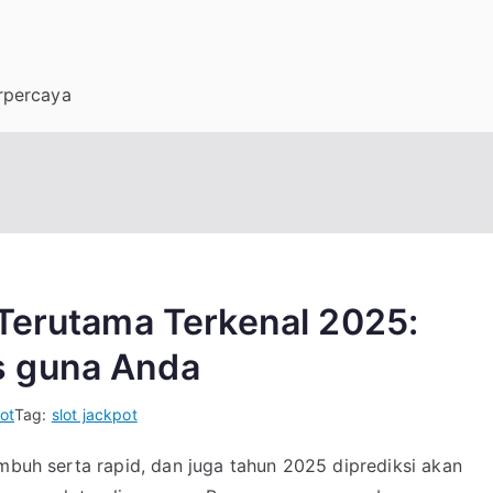
erpercaya
 Terutama Terkenal 2025:
s guna Anda
lot
Tag:
slot jackpot
umbuh serta rapid, dan juga tahun 2025 diprediksi akan