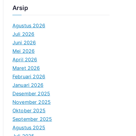
Arsip
Agustus 2026
Juli 2026
Juni 2026
Mei 2026
April 2026
Maret 2026
Februari 2026
Januari 2026
Desember 2025
November 2025
Oktober 2025
September 2025
Agustus 2025