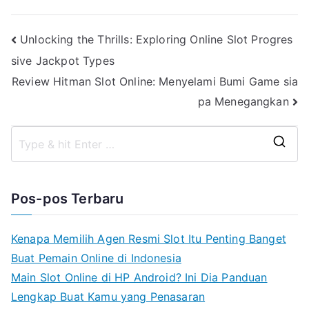
Navigasi
Unlocking the Thrills: Exploring Online Slot Progres
sive Jackpot Types
pos
Review Hitman Slot Online: Menyelami Bumi Game sia
pa Menegangkan
S
e
a
Pos-pos Terbaru
r
c
Kenapa Memilih Agen Resmi Slot Itu Penting Banget
h
Buat Pemain Online di Indonesia
f
Main Slot Online di HP Android? Ini Dia Panduan
o
Lengkap Buat Kamu yang Penasaran
r