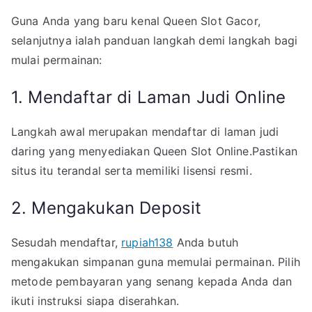
Guna Anda yang baru kenal Queen Slot Gacor,
selanjutnya ialah panduan langkah demi langkah bagi
mulai permainan:
1. Mendaftar di Laman Judi Online
Langkah awal merupakan mendaftar di laman judi
daring yang menyediakan Queen Slot Online.Pastikan
situs itu terandal serta memiliki lisensi resmi.
2. Mengakukan Deposit
Sesudah mendaftar,
rupiah138
Anda butuh
mengakukan simpanan guna memulai permainan. Pilih
metode pembayaran yang senang kepada Anda dan
ikuti instruksi siapa diserahkan.