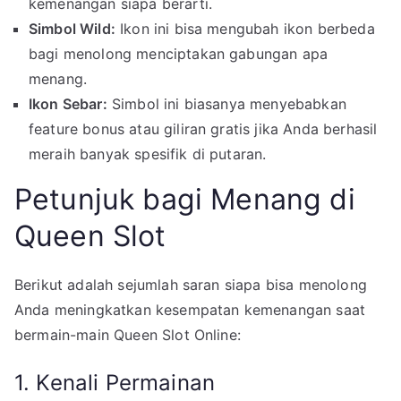
kemenangan siapa berarti.
Simbol Wild:
Ikon ini bisa mengubah ikon berbeda
bagi menolong menciptakan gabungan apa
menang.
Ikon Sebar:
Simbol ini biasanya menyebabkan
feature bonus atau giliran gratis jika Anda berhasil
meraih banyak spesifik di putaran.
Petunjuk bagi Menang di
Queen Slot
Berikut adalah sejumlah saran siapa bisa menolong
Anda meningkatkan kesempatan kemenangan saat
bermain-main Queen Slot Online:
1. Kenali Permainan