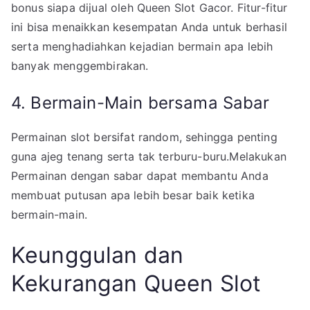
bonus siapa dijual oleh Queen Slot Gacor. Fitur-fitur
ini bisa menaikkan kesempatan Anda untuk berhasil
serta menghadiahkan kejadian bermain apa lebih
banyak menggembirakan.
4. Bermain-Main bersama Sabar
Permainan slot bersifat random, sehingga penting
guna ajeg tenang serta tak terburu-buru.Melakukan
Permainan dengan sabar dapat membantu Anda
membuat putusan apa lebih besar baik ketika
bermain-main.
Keunggulan dan
Kekurangan Queen Slot