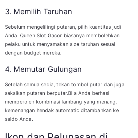
3. Memilih Taruhan
Sebelum mengelilingi putaran, pilih kuantitas judi
Anda. Queen Slot Gacor biasanya membolehkan
pelaku untuk menyamakan size taruhan sesuai
dengan budget mereka.
4. Memutar Gulungan
Setelah semua sedia, tekan tombol putar dan juga
saksikan putaran berputar.Bila Anda berhasil
memperoleh kombinasi lambang yang menang,
kemenangan hendak automatic ditambahkan ke
saldo Anda.
Ikon dan Pelunasan di